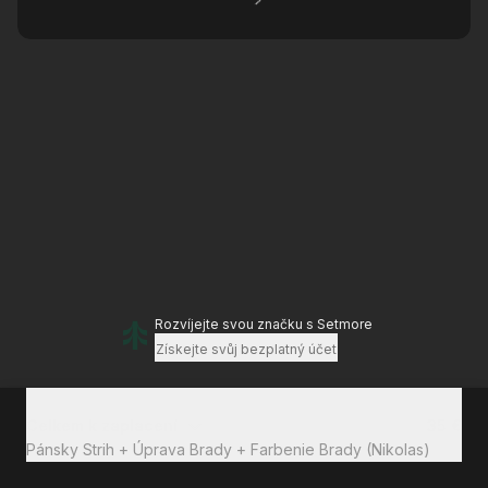
Rozvíjejte svou značku
s Setmore
Získejte svůj bezplatný účet
Celkem k zaplacení
35 €
Pánsky Strih + Úprava Brady + Farbenie Brady (Nikolas)