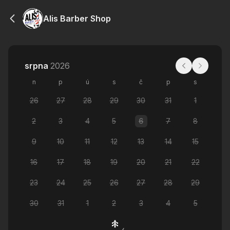
Alis Barber Shop
srpna
2026
n
p
ú
s
č
p
s
26
27
28
29
30
31
1
2
3
4
5
6
7
8
9
10
11
12
13
14
15
16
17
18
19
20
21
22
23
24
25
26
27
28
29
30
31
1
2
3
4
5