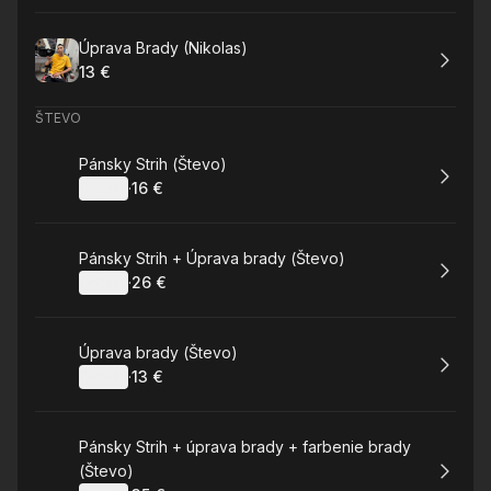
Rezervovat
Úprava Brady (Nikolas)
13 €
.
Cena
:
ŠTEVO
Rezervovat
Pánsky Strih (Števo)
Detaily
·
16 €
.
Cena
:
Rezervovat
Pánsky Strih + Úprava brady (Števo)
Detaily
·
26 €
.
Cena
:
Rezervovat
Úprava brady (Števo)
Detaily
·
13 €
.
Cena
:
Rezervovat
Pánsky Strih + úprava brady + farbenie brady
(Števo)