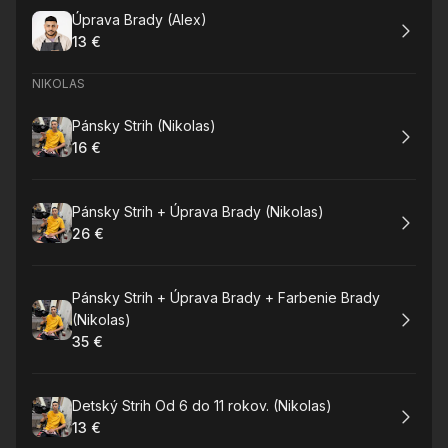
Rezervovat
Úprava Brady (Alex)
13 €
.
Cena
:
NIKOLAS
Rezervovat
Pánsky Strih (Nikolas)
16 €
.
Cena
:
Rezervovat
Pánsky Strih + Úprava Brady (Nikolas)
26 €
.
Cena
:
Rezervovat
Pánsky Strih + Úprava Brady + Farbenie Brady
(Nikolas)
35 €
.
Cena
:
Rezervovat
Detský Strih Od 6 do 11 rokov. (Nikolas)
13 €
.
Cena
: