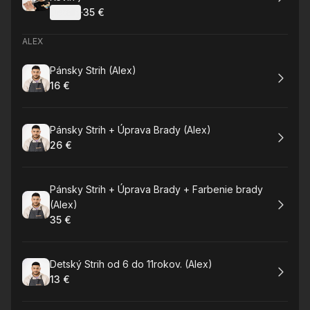
Detaily
·
35 €
.
Cena
:
ALEX
Rezervovat
Pánsky Strih (Alex)
16 €
.
Cena
:
Rezervovat
Pánsky Strih + Úprava Brady (Alex)
26 €
.
Cena
:
Rezervovat
Pánsky Strih + Úprava Brady + Farbenie brady
(Alex)
35 €
.
Cena
:
Rezervovat
Detský Strih od 6 do 11rokov. (Alex)
13 €
.
Cena
: