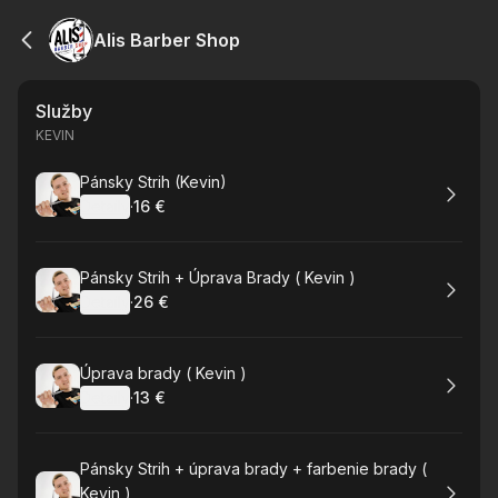
Alis Barber Shop
Služby
KEVIN
Rezervovat
Pánsky Strih (Kevin)
Detaily
·
16 €
.
Cena
:
Rezervovat
Pánsky Strih + Úprava Brady ( Kevin )
Detaily
·
26 €
.
Cena
:
Rezervovat
Úprava brady ( Kevin )
Detaily
·
13 €
.
Cena
:
Rezervovat
Pánsky Strih + úprava brady + farbenie brady (
Kevin )