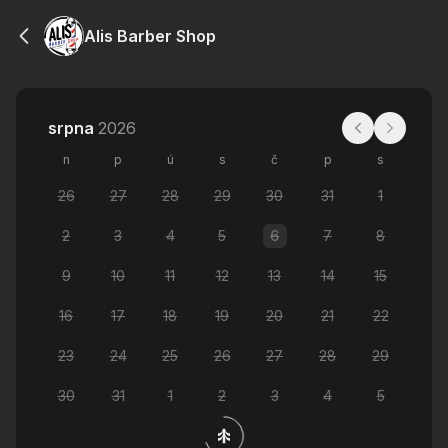
Alis Barber Shop
srpna
2026
n
p
ú
s
č
p
s
26
27
28
29
30
31
1
2
3
4
5
6
7
8
9
10
11
12
13
14
15
16
17
18
19
20
21
22
23
24
25
26
27
28
29
30
31
1
2
3
4
5