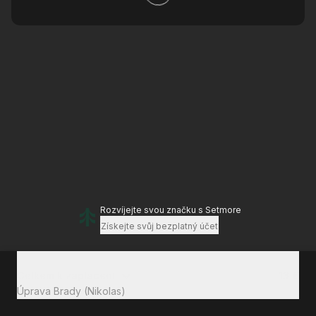
Rozvíjejte svou značku
s Setmore
Získejte svůj bezplatný účet
Celkem k zaplacení
13 €
Úprava Brady (Nikolas)