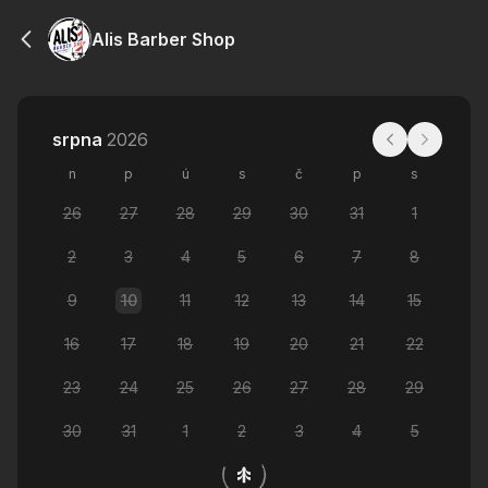
Alis Barber Shop
srpna
2026
n
p
ú
s
č
p
s
26
27
28
29
30
31
1
2
3
4
5
6
7
8
9
10
11
12
13
14
15
16
17
18
19
20
21
22
23
24
25
26
27
28
29
30
31
1
2
3
4
5