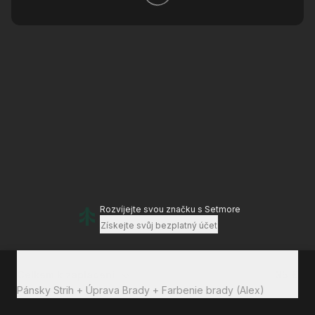
Rozvíjejte svou značku
s Setmore
Získejte svůj bezplatný účet
Celkem k zaplacení
35 €
Pánsky Strih + Úprava Brady + Farbenie brady (Alex)