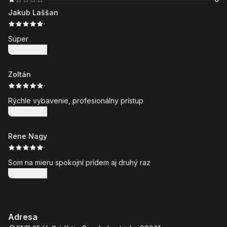
Jakub Laššan
·
Super
Zobrazit více
Zoltán
·
Rýchle vybavenie, profesionálny prístup
Zobrazit více
Rene Nagy
·
Som na mieru spokojní prídem aj druhý raz
Zobrazit více
Adresa