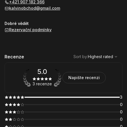
+421 907 182 366
kalvinobchod@gmail.com
Dobré vědět
Rezervační podmínky
,
Highest rated
Sort
Recenze
Sort by
:
Highest rated
5.0
Napište recenzi
3 recenze
3
0
0
0
0