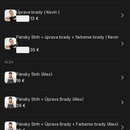
Rezervovat
Úprava brady ( Kevin )
Detaily
·
13 €
.
Cena
:
Rezervovat
Pánsky Strih + úprava brady + farbenie brady ( Kevin
)
Detaily
·
35 €
.
Cena
:
ALEX
Rezervovat
Pánsky Strih (Alex)
16 €
.
Cena
:
Rezervovat
Pánsky Strih + Úprava Brady (Alex)
26 €
.
Cena
:
Rezervovat
Pánsky Strih + Úprava Brady + Farbenie brady (Alex)