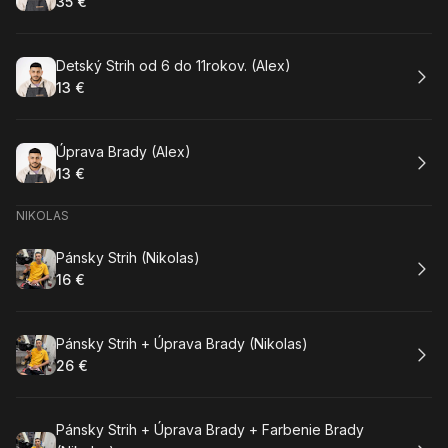
35 €
.
Cena
:
Rezervovat
Detský Strih od 6 do 11rokov. (Alex)
13 €
.
Cena
:
Rezervovat
Úprava Brady (Alex)
13 €
.
Cena
:
NIKOLAS
Rezervovat
Pánsky Strih (Nikolas)
16 €
.
Cena
:
Rezervovat
Pánsky Strih + Úprava Brady (Nikolas)
26 €
.
Cena
:
Rezervovat
Pánsky Strih + Úprava Brady + Farbenie Brady