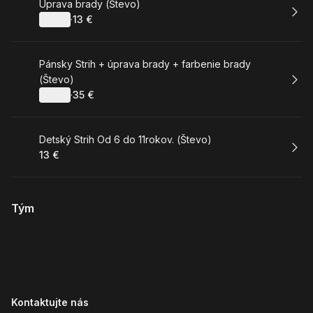
Rezervovat
Úprava brady (Števo)
Detaily
·
13 €
.
Cena
:
Rezervovat
Pánsky Strih + úprava brady + farbenie brady
(Števo)
Detaily
·
35 €
.
Cena
:
Rezervovat
Detský Strih Od 6 do 11rokov. (Števo)
13 €
.
Cena
:
Tým
Kontaktujte nás