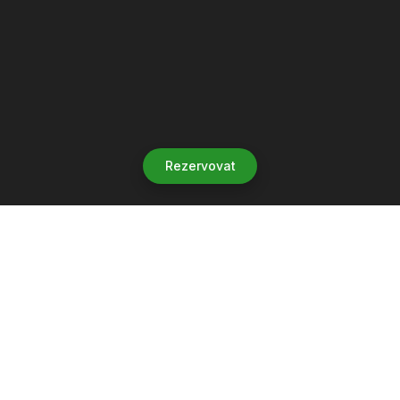
Rezervovat
Let's grow together
Get more customers 24/7 with your free
branded Booking Page.
Email