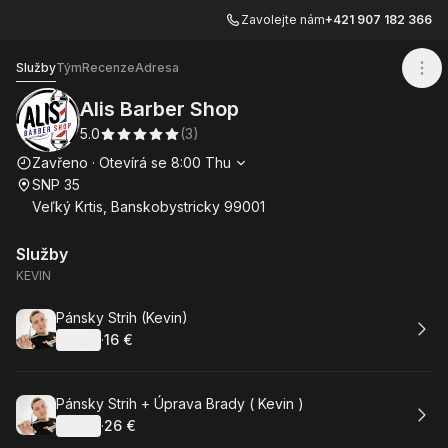
Zavolejte nám
+421 907 182 366
Alis Barber Shop
Služby
Tým
Recenze
Adresa
Alis Barber Shop
5.0
(
3
)
Otevírací doba
Zavřeno
·
Otevírá se
8:00
Thu
SNP 35
Veľký Krtis, Banskobystricky 99001
Služby
KEVIN
Rezervovat
Pánsky Strih (Kevin)
Detaily
·
16 €
.
Cena
:
Rezervovat
Pánsky Strih + Úprava Brady ( Kevin )
Detaily
·
26 €
.
Cena
: