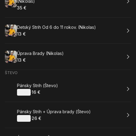
(Nikolas)
35 €
.
Cena
:
Rezervovat
Detský Strih Od 6 do 11 rokov. (Nikolas)
13 €
.
Cena
:
Rezervovat
Úprava Brady (Nikolas)
13 €
.
Cena
:
ŠTEVO
Rezervovat
Pánsky Strih (Števo)
Detaily
·
16 €
.
Cena
:
Rezervovat
Pánsky Strih + Úprava brady (Števo)
Detaily
·
26 €
.
Cena
: