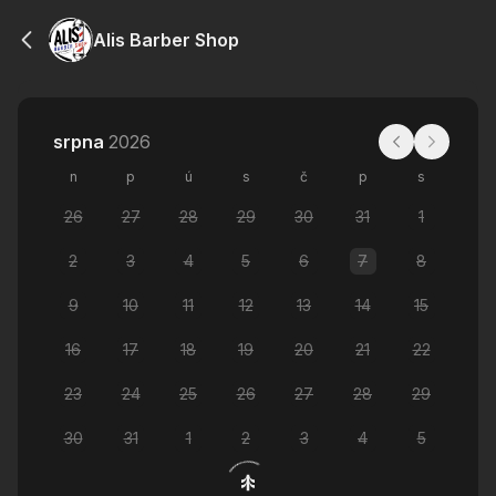
Alis Barber Shop
srpna
2026
n
p
ú
s
č
p
s
26
27
28
29
30
31
1
2
3
4
5
6
7
8
9
10
11
12
13
14
15
16
17
18
19
20
21
22
23
24
25
26
27
28
29
30
31
1
2
3
4
5