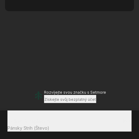
Rozvíjejte svou značku
s Setmore
Získejte svůj bezplatný účet
Celkem k zaplacení
16 €
Pánsky Strih (Števo)