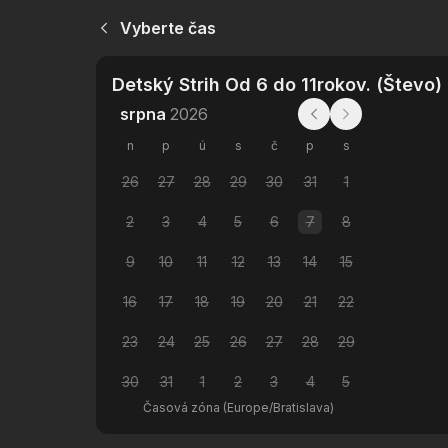
Vyberte čas
Detský Strih Od 6 do 11rokov. (Števo)
srpna
2026
n
p
ú
s
č
p
s
26
27
28
29
30
31
1
2
3
4
5
6
7
8
9
10
11
12
13
14
15
16
17
18
19
20
21
22
23
24
25
26
27
28
29
30
31
1
2
3
4
5
Časová zóna
(
Europe/Bratislava
)