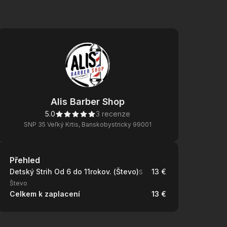
Alis Barber Shop
5.0
3 recenze
SNP 35 Veľký Krtis, Banskobystricky 99001
Přehled
Přehled
Detský Strih Od 6 do 11rokov. (Števo)
13 €
S
Števo
Celkem k zaplacení
13 €